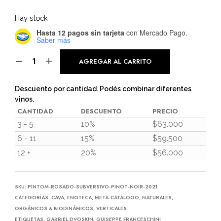
Hay stock
Hasta 12 pagos sin tarjeta
con Mercado Pago.
Saber más
AGREGAR AL CARRITO
Descuento por cantidad. Podés combinar diferentes
vinos.
CANTIDAD
DESCUENTO
PRECIO
3 - 5
10%
$
63.000
6 - 11
15%
$
59.500
12 +
20%
$
56.000
SKU:
PINTOM-ROSADO-SUBVERSIVO-PINOT-NOIR-2021
CATEGORÍAS:
CAVA
,
ENOTECA
,
META-CATALOGO
,
NATURALES,
ORGÁNICOS & BIODINÁMICOS
,
VERTICALES
ETIQUETAS:
GABRIEL DVOSKIN
,
GUISEPPE FRANCESCHINI