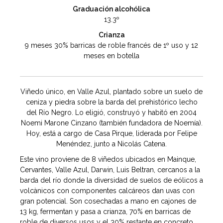
Graduación alcohólica
13.3º
Crianza
9 meses 30% barricas de roble francés de 1º uso y 12
meses en botella
Viñedo único, en Valle Azul, plantado sobre un suelo de
ceniza y piedra sobre la barda del prehistórico lecho
del Río Negro. Lo eligió, construyó y habitó en 2004
Noemi Marone Cinzano (también fundadora de Noemía).
Hoy, está a cargo de Casa Pirque, liderada por Felipe
Menéndez, junto a Nicolás Catena.
Este vino proviene de 8 viñedos ubicados en Mainque,
Cervantes, Valle Azul, Darwin, Luis Beltran, cercanos a la
barda del río donde la diversidad de suelos de eólicos a
volcànicos con componentes calcáreos dan uvas con
gran potencial. Son cosechadas a mano en cajones de
13 kg, fermentan y pasa a crianza, 70% en barricas de
roble de diversos usos y el 30% restante en concreto.