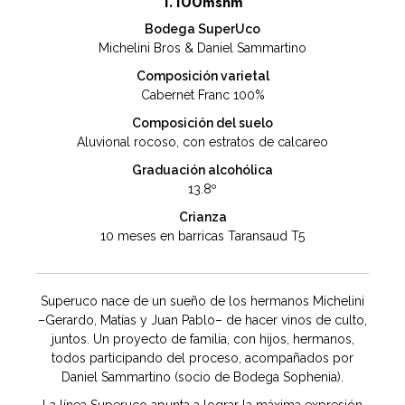
1.100msnm
Bodega SuperUco
Michelini Bros & Daniel Sammartino
Composición varietal
Cabernet Franc 100%
Composición del suelo
Aluvional rocoso, con estratos de calcareo
Graduación alcohólica
13.8º
Crianza
10 meses en barricas Taransaud T5
Superuco nace de un sueño de los hermanos Michelini
–Gerardo, Matías y Juan Pablo– de hacer vinos de culto,
juntos. Un proyecto de familia, con hijos, hermanos,
todos participando del proceso, acompañados por
Daniel Sammartino (socio de Bodega Sophenia).
La línea Superuco apunta a lograr la máxima expresión