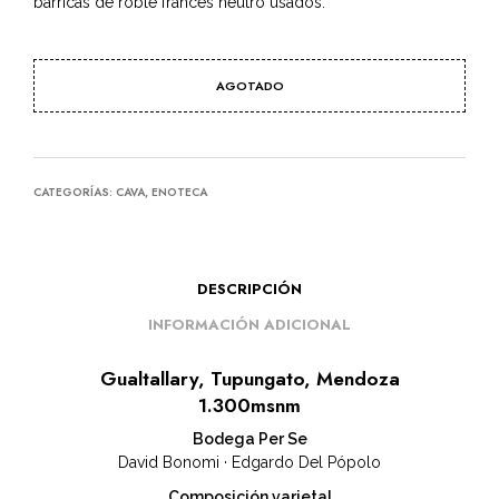
barricas de roble francés neutro usados.
AGOTADO
CATEGORÍAS:
CAVA
,
ENOTECA
DESCRIPCIÓN
INFORMACIÓN ADICIONAL
Gualtallary, Tupungato, Mendoza
1.300msnm
Bodega Per Se
David Bonomi · Edgardo Del Pópolo
Composición varietal