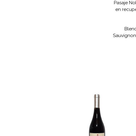
Pasaje Nob
en recupe
Blen
Sauvignon 