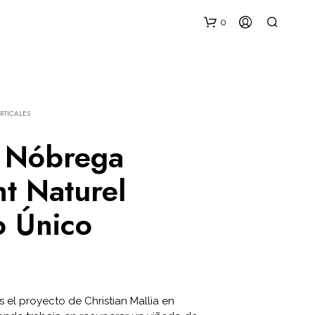
0
RTICALES
e Nóbrega
nt Naturel
N
O
o Único
H
A
Y
P
R
O
D
 el proyecto de Christian Mallia en
U