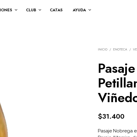
IONES
CLUB
CATAS
AYUDA
INICIO
/
ENOTECA
/
VE
Pasaj
Petilla
Viñed
$
31.400
Pasaje Nobrega es