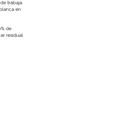
nde trabaja
 blanca en
0% de
ar residual