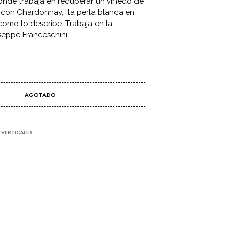
donde trabaja en recuperar un viñedo de
C
 con Chardonnay, “la perla blanca en
T
 como lo describe. Trabaja en la
O
seppe Franceschini.
S
E
N
E
L
C
A
AGOTADO
R
R
I
T
,
VERTICALES
O
.