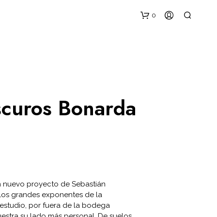
0
scuros Bonarda
N
O
H
A
Y
P
n nuevo proyecto de Sebastián
R
 los grandes exponentes de la
O
D
l estudio, por fuera de la bodega
U
uestra su lado más personal. De suelos