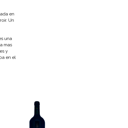
iada en
oir. Un
es una
da mas
es y
ba en el