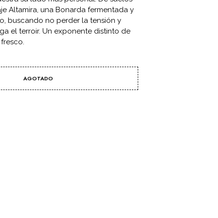
C
je Altamira, una Bonarda fermentada y
T
o, buscando no perder la tensión y
O
ga el terroir. Un exponente distinto de
S
 fresco.
E
N
E
L
AGOTADO
C
A
R
R
I
T
O
.