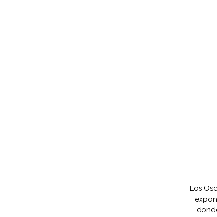
Los Osc
expone
donde