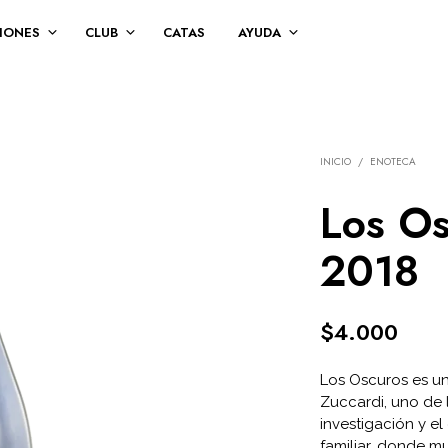
IONES
CLUB
CATAS
AYUDA
INICIO
/
ENOTECA
Los O
2018
$
4.000
Los Oscuros es u
Zuccardi, uno de
investigación y e
familiar, donde m