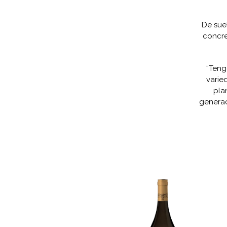
De sue
concre
“Teng
varie
pla
generac