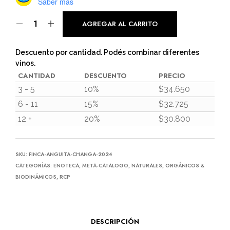
Saber más
AGREGAR AL CARRITO
Descuento por cantidad. Podés combinar diferentes
vinos.
CANTIDAD
DESCUENTO
PRECIO
3 - 5
10%
$
34.650
6 - 11
15%
$
32.725
12 +
20%
$
30.800
SKU:
FINCA-ANGUITA-CHANGA-2024
CATEGORÍAS:
ENOTECA
,
META-CATALOGO
,
NATURALES, ORGÁNICOS &
BIODINÁMICOS
,
RCP
DESCRIPCIÓN