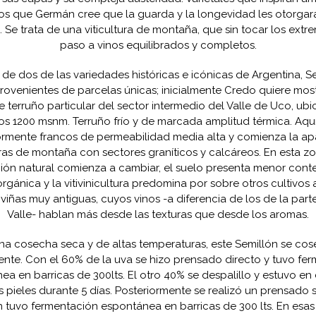
 los que Germán cree que la guarda y la longevidad les otorgar
o. Se trata de una viticultura de montaña, que sin tocar los extr
paso a vinos equilibrados y completos.
 de dos de las variedades históricas e icónicas de Argentina, S
rovenientes de parcelas únicas; inicialmente Credo quiere most
e terruño particular del sector intermedio del Valle de Uco, ub
 los 1200 msnm. Terruño frío y de marcada amplitud térmica. Aquí
mente francos de permeabilidad media alta y comienza la ap
ras de montaña con sectores graníticos y calcáreos. En esta zo
ión natural comienza a cambiar, el suelo presenta menor cont
rgánica y la vitivinicultura predomina por sobre otros cultivos 
viñas muy antiguas, cuyos vinos -a diferencia de los de la part
Valle- hablan más desde las texturas que desde los aromas.
na cosecha seca y de altas temperaturas, este Semillón se co
te. Con el 60% de la uva se hizo prensado directo y tuvo fe
ea en barricas de 300lts. El otro 40% se despalillo y estuvo en
s pieles durante 5 días. Posteriormente se realizó un prensado 
 tuvo fermentación espontánea en barricas de 300 lts. En esa