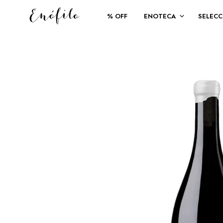
% OFF
ENOTECA
SELECC