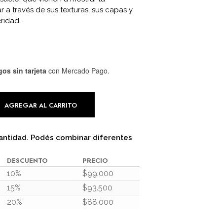
C
r a través de sus texturas, sus capas y
T
ridad.
O
S
E
N
E
os sin tarjeta
con Mercado Pago.
L
C
A
R
AGREGAR AL CARRITO
R
I
T
O
antidad. Podés combinar diferentes
.
DESCUENTO
PRECIO
10%
$
99.000
15%
$
93.500
20%
$
88.000