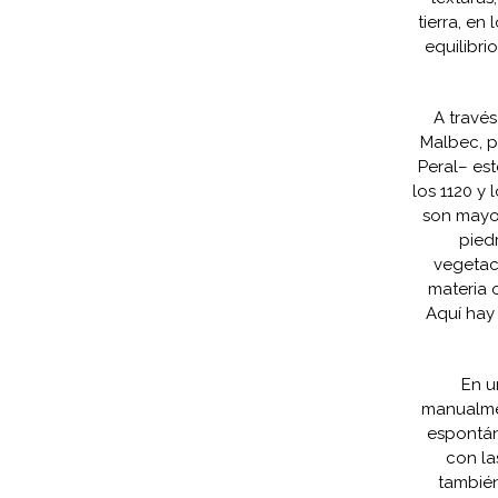
tierra, en
equilibri
A través
Malbec, p
Peral– est
los 1120 y
son mayor
pied
vegetac
materia o
Aquí hay 
En u
manualmen
espontán
con la
también