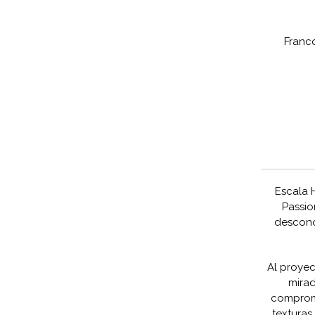
Franc
Escala 
Passio
descono
Al proyec
mirad
compromi
texturas