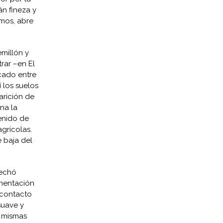
án fineza y
emos, abre
emillón y
rar –en El
icado entre
 los suelos
arición de
na la
enido de
agrícolas.
e baja del
sechó
rmentación
 contacto
suave y
s mismas