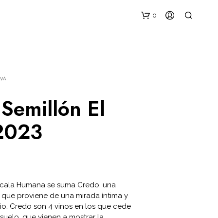
0
AVA
Semillón El
 2023
N
O
H
A
Y
P
scala Humana se suma Credo, una
R
 que proviene de una mirada íntima y
O
D
uño. Credo son 4 vinos en los que cede
U
suelo, que vienen a mostrar la