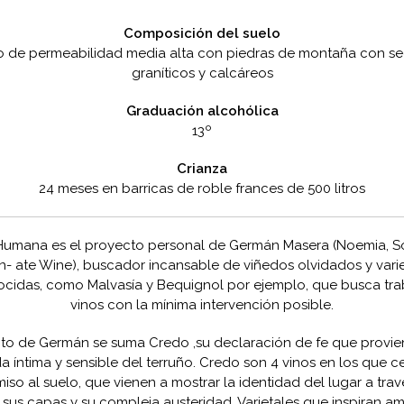
Composición del suelo
o de permeabilidad media alta con piedras de montaña con se
graníticos y calcáreos
Graduación alcohólica
13º
Crianza
24 meses en barricas de roble frances de 500 litros
Humana es el proyecto personal de Germán Masera (Noemia, S
n- ate Wine), buscador incansable de viñedos olvidados y var
cidas, como Malvasía y Bequignol por ejemplo, que busca trab
vinos con la mínima intervención posible.
to de Germán se suma Credo ,su declaración de fe que provi
a íntima y sensible del terruño. Credo son 4 vinos en los que c
so al suelo, que vienen a mostrar la identidad del lugar a trav
, sus capas y su compleja austeridad. Varietales que inspiran am