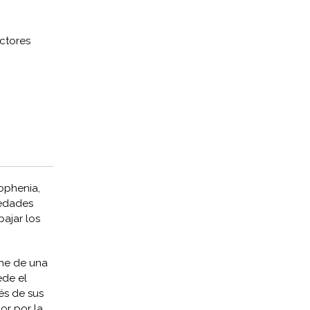
ctores
ophenia,
iedades
ajar los
ene de una
ede el
és de sus
or por la