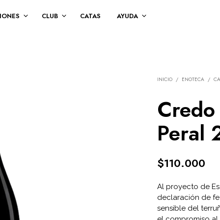
IONES
CLUB
CATAS
AYUDA
INICIO
/
ENOTECA
/
C
Credo 
Peral
$
110.000
Al proyecto de E
declaración de fe
sensible del terr
el compromiso al 