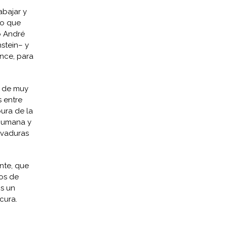
abajar y
lo que
o André
stein– y
nce, para
a de muy
 entre
pura de la
 humana y
levaduras
nte, que
os de
Es un
cura.