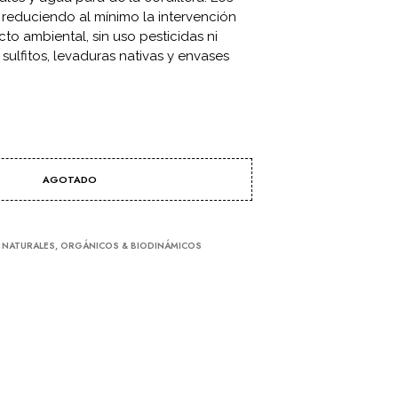
C
 reduciendo al mínimo la intervención
T
to ambiental, sin uso pesticidas ni
O
sulfitos, levaduras nativas y envases
S
E
N
E
L
C
A
R
AGOTADO
R
I
T
O
,
NATURALES, ORGÁNICOS & BIODINÁMICOS
.