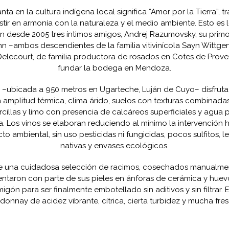
ta en la cultura indígena local significa “Amor por la Tierra”, tr
stir en armonía con la naturaleza y el medio ambiente. Esto es 
an desde 2005 tres íntimos amigos, Andrej Razumovsky, su prim
n –ambos descendientes de la familia vitivinícola Sayn Wittgen
Delecourt, de familia productora de rosados en Cotes de Prove
fundar la bodega en Mendoza.
a –ubicada a 950 metros en Ugarteche, Luján de Cuyo– disfrut
 amplitud térmica, clima árido, suelos con texturas combinadas
rcillas y limo con presencia de calcáreos superficiales y agua 
ra. Los vinos se elaboran reduciendo al mínimo la intervención
to ambiental, sin uso pesticidas ni fungicidas, pocos sulfitos, 
nativas y envases ecológicos.
 una cuidadosa selección de racimos, cosechados manualme
entaron con parte de sus pieles en ánforas de cerámica y huev
igón para ser finalmente embotellado sin aditivos y sin filtrar. 
donnay de acidez vibrante, cítrica, cierta turbidez y mucha fres