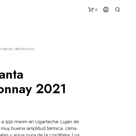
0
TURALES, ORGÁNICOS &
anta
N
onnay 2021
O
H
A
Y
P
R
a a 950 msnm en Ugarteche, Luján de
O
D
 muy buena amplitud térmica, clima
U
iales y agua pura de la cordillera. Los