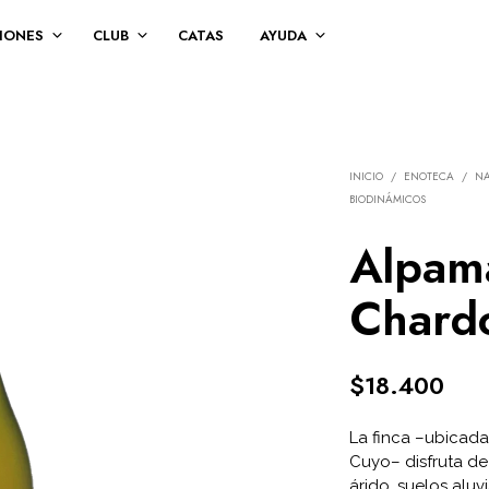
IONES
CLUB
CATAS
AYUDA
INICIO
/
ENOTECA
/
NA
BIODINÁMICOS
Alpam
Chard
$
18.400
La finca –ubicad
Cuyo– disfruta de
árido, suelos aluv