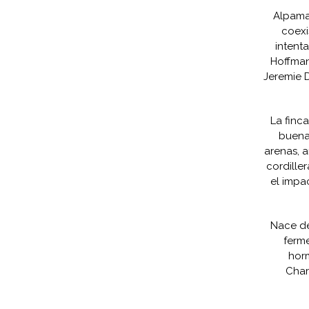
Alpaman
coexi
intent
Hoffman
Jeremie 
La finc
buena
arenas, a
cordille
el impac
Nace de
ferm
horm
Char