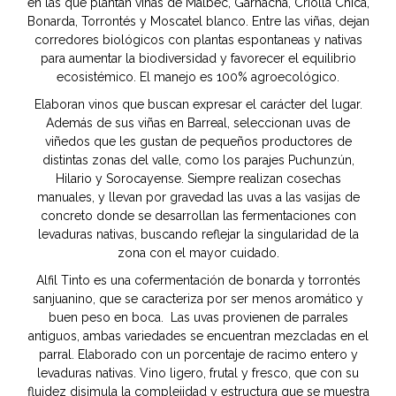
en las que plantan viñas de Malbec, Garnacha, Criolla Chica,
Bonarda, Torrontés y Moscatel blanco. Entre las viñas, dejan
corredores biológicos con plantas espontaneas y nativas
para aumentar la biodiversidad y favorecer el equilibrio
ecosistémico. El manejo es 100% agroecológico.
Elaboran vinos que buscan expresar el carácter del lugar.
Además de sus viñas en Barreal, seleccionan uvas de
viñedos que les gustan de pequeños productores de
distintas zonas del valle, como los parajes Puchunzún,
Hilario y Sorocayense. Siempre realizan cosechas
manuales, y llevan por gravedad las uvas a las vasijas de
concreto donde se desarrollan las fermentaciones con
levaduras nativas, buscando reflejar la singularidad de la
zona con el mayor cuidado.
Alfil Tinto es una cofermentación de bonarda y torrontés
sanjuanino, que se caracteriza por ser menos aromático y
buen peso en boca. Las uvas provienen de parrales
antiguos, ambas variedades se encuentran mezcladas en el
parral. Elaborado con un porcentaje de racimo entero y
levaduras nativas. Vino ligero, frutal y fresco, que con su
fluidez disimula la complejidad y estructura que se muestra